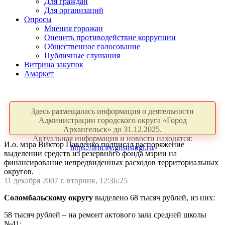
Для граждан
Для организаций
Опросы
Мнения горожан
Оценить противодействие коррупции
Общественное голосование
Публичные слушания
Витрина закупок
Амаркет
Здесь размещалась информация о деятельности
Администрации городского округа «Город
Архангельск» до 31.12.2025.
Актуальная информация и новости находятся:
И.о. мэра Виктор Павленко подписал распоряжение
https://arhcity.gosuslugi.ru/
выделении средств из резервного фонда мэрии на
финансирование непредвиденных расходов территориальных
округов.
11 декабря 2007 г. вторник, 12:36:25
Соломбальскому округу
выделено 68 тысяч рублей, из них:
58 тысяч рублей – на ремонт актового зала средней школы
№41;