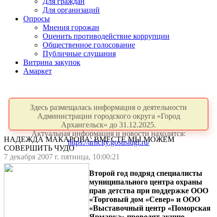
Для граждан
Для организаций
Опросы
Мнения горожан
Оценить противодействие коррупции
Общественное голосование
Публичные слушания
Витрина закупок
Амаркет
Здесь размещалась информация о деятельности
Администрации городского округа «Город
Архангельск» до 31.12.2025.
Актуальная информация и новости находятся:
НАДЕЖДА МАКАРОВА: ВМЕСТЕ МЫ МОЖЕМ
https://arhcity.gosuslugi.ru/
СОВЕРШИТЬ ЧУДО
7 декабря 2007 г. пятница, 10:00:21
Второй год подряд специалисты
муниципального центра охраны
прав детства при поддержке ООО
«Торговый дом «Север» и ООО
«Выставочный центр «Поморская
Ярмарка» проводят акцию