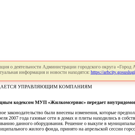
ция о деятельности Администрации городского округа «Город А
туальная информация и новости находятся:
https://arhcity.gosuslugi
РЕДАЕТСЯ УПРАВЛЯЮЩИМ КОМПАНИЯМ
ищным кодексом МУП «Жилкомсервис» передает внутридомо
ьное законодательство были внесены изменения, которые предпол
еля 2007 года газовые сети в домах и плиты находились в собс
иванию данного оборудования. Решение о выкупе в муниципальн
иципального жилого фонда, принято на апрельской сессии горсо