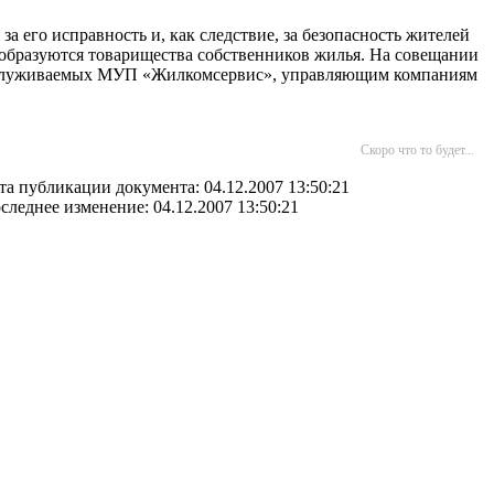
за его исправность и, как следствие, за безопасность жителей
образуются товарищества собственников жилья. На совещании
обслуживаемых МУП «Жилкомсервис», управляющим компаниям
Скоро что то будет...
та публикации документа: 04.12.2007 13:50:21
следнее изменение: 04.12.2007 13:50:21