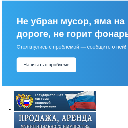
Не убран мусор, яма на
дороге, не горит фонар
Столкнулись с проблемой — сообщите о ней!
Написать о проблеме