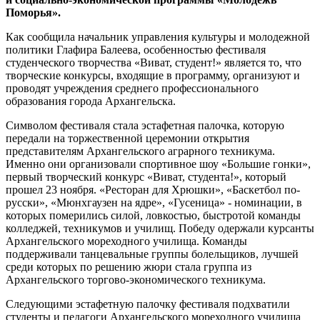
Поморья».
Как сообщила начальник управления культуры и молодежной
политики Глафира Балеева, особенностью фестиваля
студенческого творчества «Виват, студент!» является то, что
творческие конкурсы, входящие в программу, организуют и
проводят учреждения среднего профессионального
образования города Архангельска.
Символом фестиваля стала эстафетная палочка, которую
передали на торжественной церемонии открытия
представителям Архангельского аграрного техникума.
Именно они организовали спортивное шоу «Большие гонки»,
первый творческий конкурс «Виват, студента!», который
прошел 23 ноября. «Ресторан для Хрюшки», «Баскетбол по-
русски», «Мюнхгаузен на ядре», «Гусеница» - номинации, в
которых померились силой, ловкостью, быстротой команды
колледжей, техникумов и училищ. Победу одержали курсанты
Архангельского мореходного училища. Команды
поддерживали танцевальные группы болельщиков, лучшей
среди которых по решению жюри стала группа из
Архангельского торгово-экономического техникума.
Следующими эстафетную палочку фестиваля подхватили
студенты и педагоги Архангельского мореходного училища