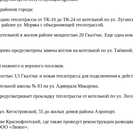
районов города:
цию теплотрассы от ТК-16 до ТК-24 от котельной по ул. Луганск
в районе ул. Моряка с объединяющей теплотрассой.
отельной в жилом районе мощностью 20 Гкал/час. Еще одна нова
ево предусмотрена замена котлов на котельной по ул. Таёжной, 
 нижнего и верхнего поселков.
ностью 3,5 Гкал/час и новая теплотрасса для подключения к дей
тельной школы № 83 на ул. Адмирала Макарова.
дусматривает прокладку теплотрассы от котельной по ул. Лесо
 ул. Кегостровской, 55 до жилых домов района Аэропорт.
ве Краснофлотский, где также проведут реконструкции разводя
 ООО «Люват».