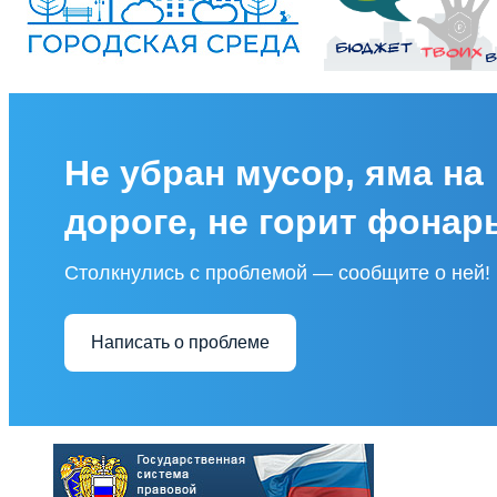
Не убран мусор, яма на
дороге, не горит фонар
Столкнулись с проблемой — сообщите о ней!
Написать о проблеме