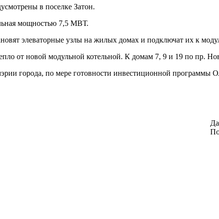
дусмотрены в поселке Затон.
ельная мощностью 7,5 МВТ.
ановят элеваторные узлы на жилых домах и подключат их к моду
епло от новой модульной котельной. К домам 7, 9 и 19 по пр. Но
эрии города, по мере готовности инвестиционной программы О
Да
По