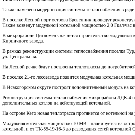
Также намечена модернизация системы теплоснабжения в ряде 
В поселке Лесной порт острова Бревенник проведут реконструк
Также возведут модульной котельной мощностью 2,0 Гкал/час 
В микрорайоне Цигломень начнется строительство модульной к
Кирпичного завода.
В рамках реконструкции системы теплоснабжения поселка Турде
ул. Центральная.
На Лесной речке будут построены теплотрассы до потребителей
В поселке 21-го лесозавода появится модульная котельная мощ
В Исакогорском округе построят дополнительный модуль на ко
Реконструкция системы теплоснабжения микрорайона ЛДК-4 пре
дополнительных котлов на действующей котельной.
На острове Кего новая теплотрасса протянется от котельной на
Модульная котельная мощностью 10 МВТ планируется на остро
котельной, и от ТК-55-19-16-3 до разводящих сетей котельной