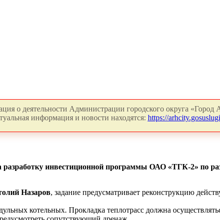
ция о деятельности Администрации городского округа «Город А
туальная информация и новости находятся:
https://arhcity.gosuslugi
а разработку инвестиционной
программы ОАО «ТГК-2» по раз
толий Назаров
, задание предусматривает реконструкцию дейст
одульных котельных. Прокладка теплотрасс должна осуществлять
предусмотреть сопутствующий дренаж.