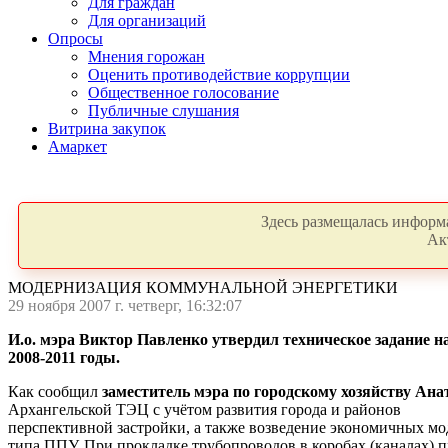
Для граждан
Для организаций
Опросы
Мнения горожан
Оценить противодействие коррупции
Общественное голосование
Публичные слушания
Витрина закупок
Амаркет
Здесь размещалась информа
Ак
МОДЕРНИЗАЦИЯ КОММУНАЛЬНОЙ ЭНЕРГЕТИКИ
29 ноября 2007 г. четверг, 16:32:07
И.о. мэра Виктор Павленко утвердил техническое задание н
2008-2011 годы.
Как сообщил
заместитель
мэра по городскому хозяйству Ана
Архангельской ТЭЦ с учётом развития города и районов
перспективной застройки, а также возведение экономичных м
типа ППУ. При прокладке трубопроводов в коробах (каналах) 