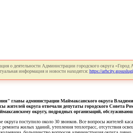
ция о деятельности Администрации городского округа «Город А
туальная информация и новости находятся:
https://arhcity.gosuslugi
ния" главы администрации Маймаксанского округа Владими
сы жителей округа отвечали депутаты городского Совета Р
максанскому округу, подрядных организаций, обслуживаю
аве округа поступило около 30 звонков. Все вопросы жителей ка
: ремонта жилых зданий, утепления теплотрасс, отсутствия осв
олаевича, большинство вопросов администрация округа давно дер