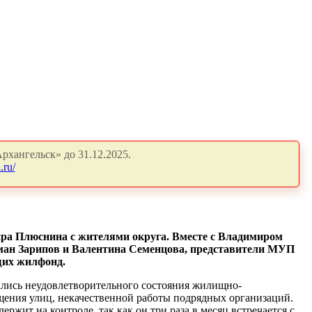
рхангельск» до 31.12.2025.
.ru/
ра Плюснина с жителями округа. Вместе с Владимиром
оман Зарипов и Валентина Семенцова, представители МУП
щих жилфонд.
сались неудовлетворительного состояния жилищно-
ещения улиц, некачественной работы подрядных организаций.
жит на контроле, так как он три раза в месяц встречается с