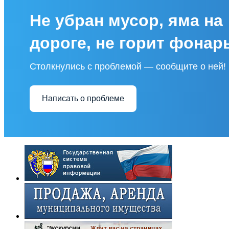
Не убран мусор, яма на
дороге, не горит фонар
Столкнулись с проблемой — сообщите о ней!
Написать о проблеме