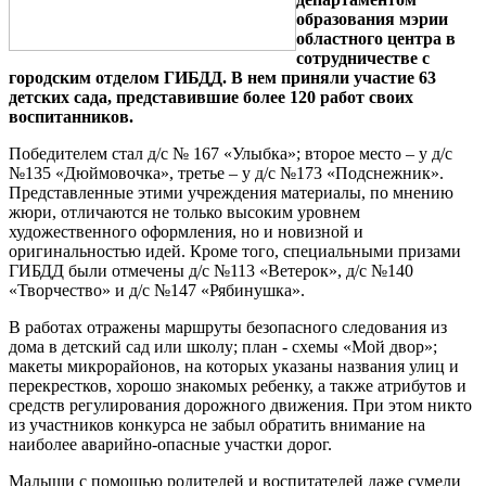
образования мэрии
областного центра в
сотрудничестве с
городским отделом ГИБДД. В нем приняли участие 63
детских сада, представившие более 120 работ своих
воспитанников.
Победителем стал д/с № 167 «Улыбка»; второе место – у д/с
№135 «Дюймовочка», третье – у д/с №173 «Подснежник».
Представленные этими учреждения материалы, по мнению
жюри, отличаются не только высоким уровнем
художественного оформления, но и новизной и
оригинальностью идей. Кроме того, специальными призами
ГИБДД были отмечены д/с №113 «Ветерок», д/с №140
«Творчество» и д/с №147 «Рябинушка».
В работах отражены маршруты безопасного следования из
дома в детский сад или школу; план - схемы «Мой двор»;
макеты микрорайонов, на которых указаны названия улиц и
перекрестков, хорошо знакомых ребенку, а также атрибутов и
средств регулирования дорожного движения. При этом никто
из участников конкурса не забыл обратить внимание на
наиболее аварийно-опасные участки дорог.
Малыши с помощью родителей и воспитателей даже сумели