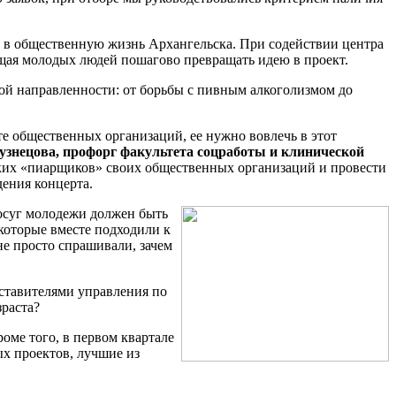
 в общественную жизнь Архангельска. При содействии центра
щая молодых людей пошагово превращать идею в проект.
ной направленности: от борьбы с пивным алкоголизмом до
те общественных организаций, ее нужно вовлечь в этот
узнецова, профорг факультета соцработы и клинической
ьких «пиарщиков» своих общественных организаций и провести
дения концерта.
досуг молодежи должен быть
 которые вместе подходили к
е просто спрашивали, зачем
ставителями управления по
зраста?
ме того, в первом квартале
х проектов, лучшие из