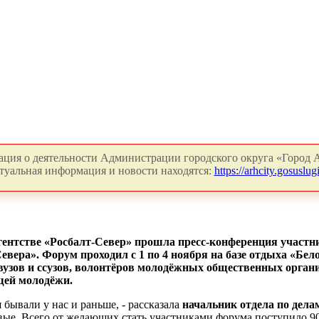
ция о деятельности Администрации городского округа «Город А
туальная информация и новости находятся:
https://arhcity.gosuslugi
ентстве «Росбалт-Север» прошла пресс-конференция участн
евера».
Форум проходил с 1 по 4 ноября на базе отдыха «Бе
 вузов и ссузов, волонтёров молодёжных общественных органи
щей молодёжи.
бывали у нас и раньше, - рассказала
начальник отдела по дел
ые. Всего от желающих стать участниками форума поступило 90