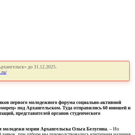
рхангельск» до 31.12.2025.
.ru/
иков первого молодежного форума социально-активной
ломорец» под Архангельском. Туда отправились 60 юношей и
заций, представителей органов студенческого
ам молодежи мэрии Архангельска Ольга Белугина
. – Но
 заявок, при отборе мы руководствовались критерием наличия