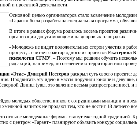
нной и проектной деятельности.
Основной целью организаторов стало вовлечение молодежи
«Гарант» была разработана специальная программа, обучаю
В итоге в рамках форума родилось восемь проектов различ
организации досуга молодежи на дворовых площадках.
- Молодежь не видит положительных сторон участия в рабо
процесс, - считает соавтор одного из проектов
Екатерина К
психологии СГМУ
. – Поэтому мы решили обучить нескол
ряд акций, например, по озеленению территории или прове
ации «Этас» Дмитрий Нестеров
раскрыл суть своего проекта: 
лания. Продвигать эту идею в массы поручили юноше и девушке,
верной Двины (увы, это явление весьма распространенное), и н
ейдов молодых общественников с сотрудниками милиции и пред
 хмельной напиток не продают тем, кто не достиг 18-летнего во
что отныне молодежные форумы станут ежегодной традицией. Кро
стно с центром «Гарант» планируют объявить конкурс социальны