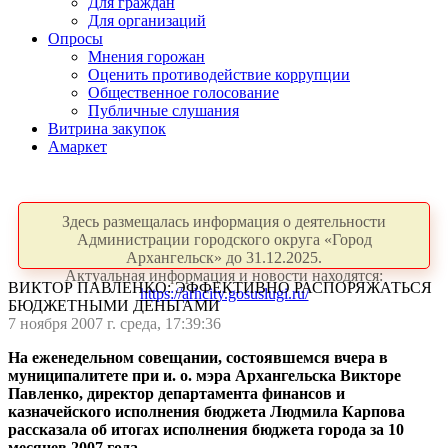
Для граждан
Для организаций
Опросы
Мнения горожан
Оценить противодействие коррупции
Общественное голосование
Публичные слушания
Витрина закупок
Амаркет
Здесь размещалась информация о деятельности
Администрации городского округа «Город
Архангельск» до 31.12.2025.
Актуальная информация и новости находятся:
ВИКТОР ПАВЛЕНКО: ЭФФЕКТИВНО РАСПОРЯЖАТЬСЯ
https://arhcity.gosuslugi.ru/
БЮДЖЕТНЫМИ ДЕНЬГАМИ
7 ноября 2007 г. среда, 17:39:36
На еженедельном совещании, состоявшемся вчера в
муниципалитете при и. о. мэра Архангельска Викторе
Павленко, директор департамента финансов и
казначейского исполнения бюджета Людмила Карпова
рассказала об итогах исполнения бюджета города за 10
месяцев 2007 года.