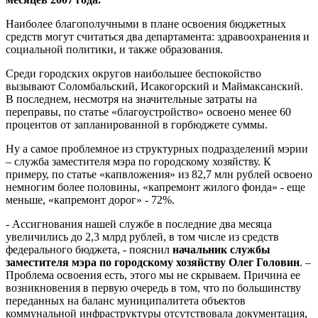
Наиболее благополучными в плане освоения бюджетных
средств могут считаться два департамента: здравоохранения и
социальной политики, и также образования.
Среди городских округов наибольшее беспокойство
вызывают Соломбальский, Исакогорский и Маймаксанский.
В последнем, несмотря на значительные затраты на
переправы, по статье «благоустройство» освоено менее 60
процентов от запланированной в горбюджете суммы.
Ну а самое проблемное из структурных подразделений мэрии
– служба заместителя мэра по городскому хозяйству. К
примеру, по статье «капвложения» из 82,7 млн рублей освоено
немногим более половины, «капремонт жилого фонда» - еще
меньше, «капремонт дорог» - 72%.
- Ассигнования нашей службе в последние два месяца
увеличились до 2,3 млрд рублей, в том числе из средств
федерального бюджета, - пояснил
начальник службы
заместителя мэра по городскому хозяйству
Олег Головин
. –
Проблема освоения есть, этого мы не скрываем. Причина ее
возникновения в первую очередь в том, что по большинству
переданных на баланс муниципалитета объектов
коммунальной инфраструктуры отсутствовала документация,