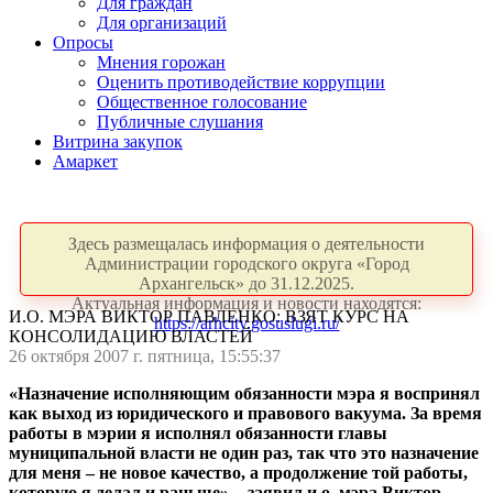
Для граждан
Для организаций
Опросы
Мнения горожан
Оценить противодействие коррупции
Общественное голосование
Публичные слушания
Витрина закупок
Амаркет
Здесь размещалась информация о деятельности
Администрации городского округа «Город
Архангельск» до 31.12.2025.
Актуальная информация и новости находятся:
И.О. МЭРА ВИКТОР ПАВЛЕНКО: ВЗЯТ КУРС НА
https://arhcity.gosuslugi.ru/
КОНСОЛИДАЦИЮ ВЛАСТЕЙ
26 октября 2007 г. пятница, 15:55:37
«Назначение исполняющим обязанности мэра я воспринял
как выход из юридического и правового вакуума. За время
работы в мэрии я исполнял обязанности главы
муниципальной власти не один раз, так что это назначение
для меня – не новое качество, а продолжение той работы,
которую я делал и раньше», - заявил и.о. мэра Виктор