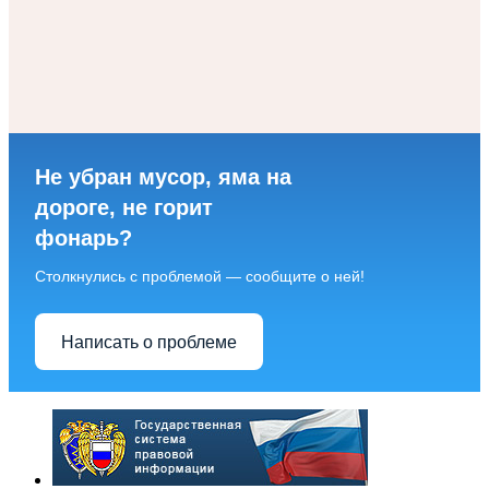
Не убран мусор, яма на
дороге, не горит
фонарь?
Столкнулись с проблемой — сообщите о ней!
Написать о проблеме