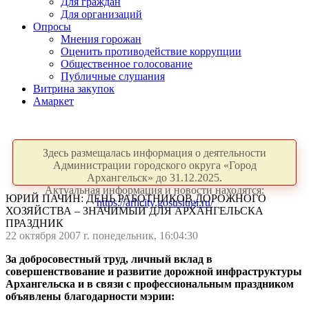
Для граждан
Для организаций
Опросы
Мнения горожан
Оценить противодействие коррупции
Общественное голосование
Публичные слушания
Витрина закупок
Амаркет
Здесь размещалась информация о деятельности
Администрации городского округа «Город
Архангельск» до 31.12.2025.
Актуальная информация и новости находятся:
ЮРИЙ ПАЧИН: ДЕНЬ РАБОТНИКОВ ДОРОЖНОГО
https://arhcity.gosuslugi.ru/
ХОЗЯЙСТВА – ЗНАЧИМЫЙ ДЛЯ АРХАНГЕЛЬСКА
ПРАЗДНИК
22 октября 2007 г. понедельник, 16:04:30
За добросовестный труд, личный вклад в
совершенствование и развитие дорожной инфраструктуры
Архангельска и в связи с профессиональным праздником
объявлены благодарности мэрии: