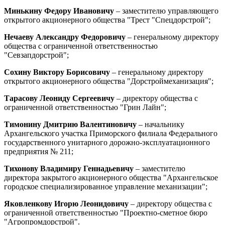
Минькину Федору Ивановичу
– заместителю управляющего
открытого акционерного общества "Трест "Спецдорстрой";
Нечаеву Александру Федоровичу
– генеральному директору
общества с ограниченной ответственностью
"Севзапдорстрой";
Сохину Виктору Борисовичу
– генеральному директору
открытого акционерного общества "Дорстроймеханизация";
Тарасову Леониду Сергеевичу
– директору общества с
ограниченной ответственностью "Грин Лайн";
Тимонину Дмитрию Валентиновичу
– начальнику
Архангельского участка Приморского филиала Федерального
государственного унитарного дорожно-эксплуатационного
предприятия № 211;
Тихонову Владимиру Геннадьевичу
– заместителю
директора закрытого акционерного общества "Архангельское
городское специализированное управление механизации";
Яковленкову Игорю Леонидовичу
– директору общества с
ограниченной ответственностью "Проектно-сметное бюро
"Агропромдорстрой".