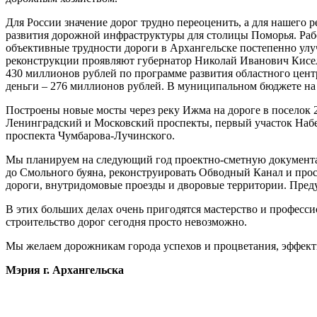
Для России значение дорог трудно переоценить, а для нашего 
развития дорожной инфраструктуры для столицы Поморья. Раб
объективные трудности дороги в Архангельске постепенно улу
реконструкции проявляют губернатор Николай Иванович Кисел
430 миллионов рублей по программе развития областного цен
деньги – 276 миллионов рублей. В муниципальном бюджете на
Построены новые мосты через реку Ижма на дороге в поселок 
Ленинградский и Московский проспекты, первый участок Набе
проспекта Чумбарова-Лучинского.
Мы планируем на следующий год проектно-сметную документа
до Смольного буяна, реконструировать Обводный Канал и прос
дороги, внутридомовые проезды и дворовые территории.
Преду
В этих больших делах очень пригодятся мастерство и професси
строительство дорог сегодня просто невозможно.
Мы желаем дорожникам города успехов и процветания, эффекти
Мэрия г. Архангельска