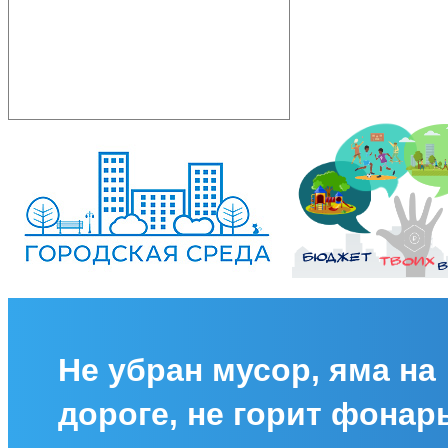
Не убран мусор, яма на
дороге, не горит фонар