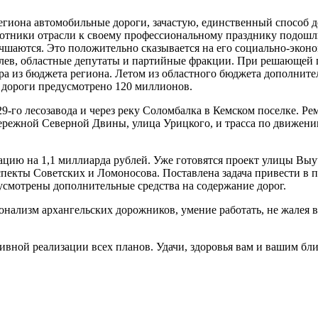
региона автомобильные дороги, зачастую, единственный способ д
отники отрасли к своему профессиональному празднику подошл
чшаются. Это положительно сказывается на его социально-экон
ев, областные депутаты и партийные фракции. При решающей п
тра из бюджета региона. Летом из областного бюджета дополни
 дороги предусмотрено 120 миллионов.
29-го лесозавода и через реку Соломбалка в Кемском поселке. 
режной Северной Двины, улица Урицкого, и трасса по движени
цию на 1,1 миллиарда рублей.
Уже готовятся проект улицы Выуч
пекты Советских и Ломоносова. Поставлена задача привести в по
смотрены дополнительные средства на содержание дорог.
онализм архангельских дорожников, умение работать, не жалея 
вной реализации всех планов. Удачи, здоровья вам и вашим бли