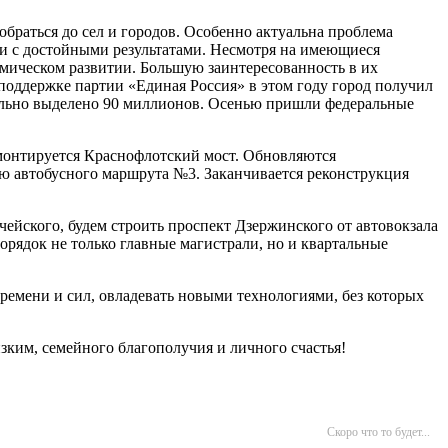
обраться до сел и городов. Особенно актуальна проблема
и с достойными результатами. Несмотря на имеющиеся
омическом развитии. Большую заинтересованность в их
оддержке партии «Единая Россия» в этом году город получил
тельно выделено 90 миллионов. Осенью пришли федеральные
Ремонтируется Краснофлотский мост. Обновляются
ю автобусного маршрута №3. Заканчивается реконструкция
ейского, будем строить проспект Дзержинского от автовокзала
рядок не только главные магистрали, но и квартальные
времени и сил, овладевать новыми технологиями, без которых
зким, семейного благополучия и личного счастья!
Скоро что то будет...