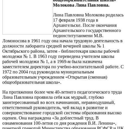
Молокова Лина Павловна.
Лина Павловна Молокова родилась
17 февраля 1938 года в
Архангельске. После окончания
Архангельского государственного
пединститутаимени М.В.
Ломоносова в 1961 году она начала трудовую деятельность в
должности лаборанта средней вечерней школы № 1
Октябрьского района, затем - библиотекаря школы рабочей
молодежи № 1. В 1963 году переведена учителем школы
рабочей молодежи № 1, а в 1969-м была назначена
заместителем директора по учебно-воспитательной работе. С
1972 по 2004 год руководила муниципальным
образовательным учреждением «Открытая (сменная)
общеобразовательная школа».
На протяжении более чем 40-летнего педагогического труда
Лина Павловна проявила себя как мудрый, глубоко
заинтересованный во всех начинаниях, неравнодушный,
ответственный руководитель, чей вклад в развитие и
совершенствование городской системы образования высоко
оценен. Она награждена «За доблестный труд. В
ознаменования 100-летия со дня рождения В.И. Ленина»,
почетной грамотой Министерства образования РСФСР и ЦК