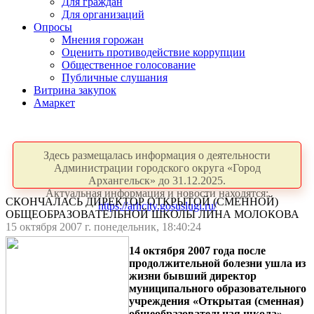
Для граждан
Для организаций
Опросы
Мнения горожан
Оценить противодействие коррупции
Общественное голосование
Публичные слушания
Витрина закупок
Амаркет
Здесь размещалась информация о деятельности
Администрации городского округа «Город
Архангельск» до 31.12.2025.
Актуальная информация и новости находятся:
СКОНЧАЛАСЬ ДИРЕКТОР ОТКРЫТОЙ (СМЕННОЙ)
https://arhcity.gosuslugi.ru/
ОБЩЕОБРАЗОВАТЕЛЬНОЙ ШКОЛЫ ЛИНА МОЛОКОВА
15 октября 2007 г. понедельник, 18:40:24
14 октября 2007 года после
продолжительной болезни ушла из
жизни бывший директор
муниципального образовательного
учреждения «Открытая (сменная)
общеобразовательная школа»