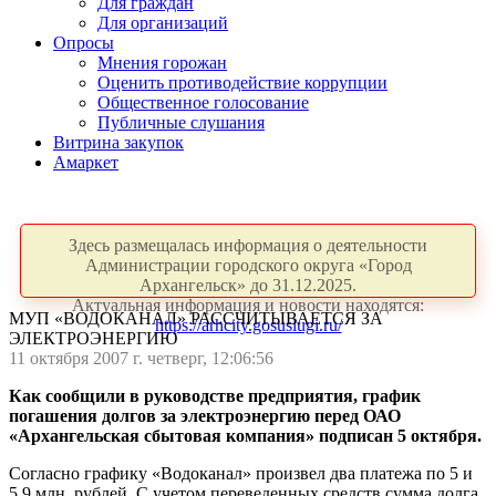
Для граждан
Для организаций
Опросы
Мнения горожан
Оценить противодействие коррупции
Общественное голосование
Публичные слушания
Витрина закупок
Амаркет
Здесь размещалась информация о деятельности
Администрации городского округа «Город
Архангельск» до 31.12.2025.
Актуальная информация и новости находятся:
МУП «ВОДОКАНАЛ» РАССЧИТЫВАЕТСЯ ЗА
https://arhcity.gosuslugi.ru/
ЭЛЕКТРОЭНЕРГИЮ
11 октября 2007 г. четверг, 12:06:56
Как сообщили в руководстве предприятия, график
погашения долгов за электроэнергию перед ОАО
«Архангельская сбытовая компания» подписан 5 октября.
Согласно графику «Водоканал» произвел два платежа по 5 и
5,9 млн. рублей. С учетом переведенных средств сумма долга