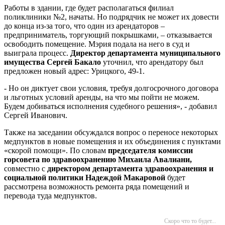
Работы в здании, где будет располагаться филиал
поликлиники №2, начаты. Но подрядчик не может их довести
до конца из-за того, что один из арендаторов –
предприниматель, торгующий покрышками, – отказывается
освободить помещение. Мэрия подала на него в суд и
выиграла процесс.
Директор департамента муниципального
имущества Сергей Бакало
уточнил, что арендатору был
предложен новый адрес: Урицкого, 49-1.
- Но он диктует свои условия, требуя долгосрочного договора
и льготных условий аренды, на что мы пойти не можем.
Будем добиваться исполнения судебного решения», - добавил
Сергей Иванович.
Также на заседании обсуждался вопрос о переносе некоторых
медпунктов в новые помещения и их объединения с пунктами
«скорой помощи». По словам
председателя комиссии
горсовета по здравоохранению Михаила Авалиани,
совместно с
директором департамента здравоохранения и
социальной политики Надеждой Макаровой
будет
рассмотрена возможность ремонта ряда помещений и
перевода туда медпунктов.
Скоро что то будет...