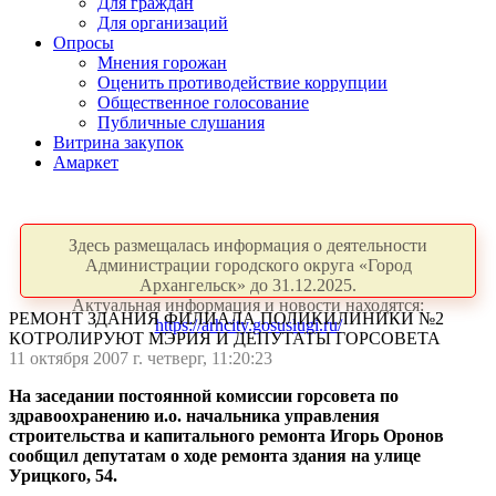
Для граждан
Для организаций
Опросы
Мнения горожан
Оценить противодействие коррупции
Общественное голосование
Публичные слушания
Витрина закупок
Амаркет
Здесь размещалась информация о деятельности
Администрации городского округа «Город
Архангельск» до 31.12.2025.
Актуальная информация и новости находятся:
РЕМОНТ ЗДАНИЯ ФИЛИАЛА ПОЛИКИЛИНИКИ №2
https://arhcity.gosuslugi.ru/
КОТРОЛИРУЮТ МЭРИЯ И ДЕПУТАТЫ ГОРСОВЕТА
11 октября 2007 г. четверг, 11:20:23
На заседании постоянной комиссии горсовета по
здравоохранению и.о. начальника управления
строительства и капитального ремонта Игорь Оронов
сообщил депутатам о ходе ремонта здания на улице
Урицкого, 54.