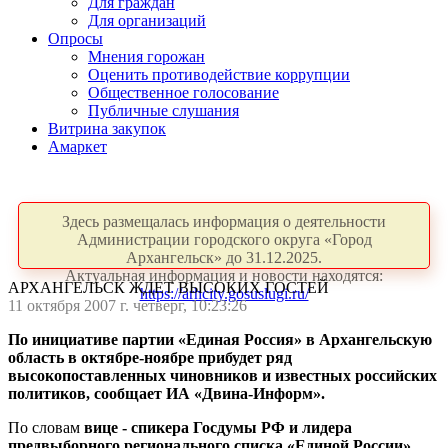
Для граждан
Для организаций
Опросы
Мнения горожан
Оценить противодействие коррупции
Общественное голосование
Публичные слушания
Витрина закупок
Амаркет
Здесь размещалась информация о деятельности
Администрации городского округа «Город
Архангельск» до 31.12.2025.
Актуальная информация и новости находятся:
АРХАНГЕЛЬСК ЖДЕТ ВЫСОКИХ ГОСТЕЙ
https://arhcity.gosuslugi.ru/
11 октября 2007 г. четверг, 10:23:26
По инициативе партии «Единая Россия» в Архангельскую
область в октябре-ноябре прибудет ряд
высокопоставленных чиновников и известных российских
политиков, сообщает
ИА «Двина-Информ».
По словам
вице - спикера Госдумы РФ и лидера
предвыборного регионального списка «Единой России»