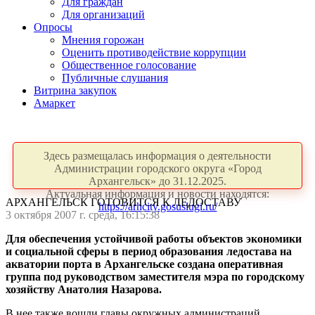
Для граждан
Для организаций
Опросы
Мнения горожан
Оценить противодействие коррупции
Общественное голосование
Публичные слушания
Витрина закупок
Амаркет
Здесь размещалась информация о деятельности
Администрации городского округа «Город
Архангельск» до 31.12.2025.
Актуальная информация и новости находятся:
АРХАНГЕЛЬСК ГОТОВИТСЯ К ЛЕДОСТАВУ
https://arhcity.gosuslugi.ru/
3 октября 2007 г. среда, 16:15:38
Для обеспечения устойчивой работы объектов экономики
и социальной сферы в период образования ледостава на
акватории порта в Архангельске создана оперативная
группа под руководством заместителя мэра по городскому
хозяйству Анатолия Назарова.
В нее также вошли главы окружных администраций,