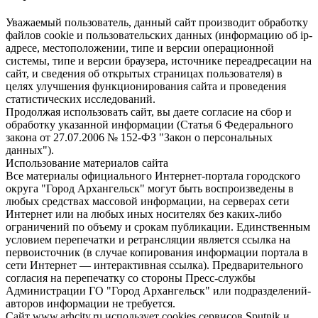
Уважаемый пользователь, данный сайт производит обработку
файлов cookie и пользовательских данных (информацию об ip-
адресе, местоположении, типе и версии операционной
системы, типе и версии браузера, источнике переадресации на
сайт, и сведения об открытых страницах пользователя) в
целях улучшения функционирования сайта и проведения
статистических исследований.
Продолжая использовать сайт, вы даете согласие на сбор и
обработку указанной информации (Статья 6 Федерального
закона от 27.07.2006 № 152-ФЗ "Закон о персональных
данных").
Использование материалов сайта
Все материалы официального Интернет-портала городского
округа "Город Архангельск" могут быть воспроизведены в
любых средствах массовой информации, на серверах сети
Интернет или на любых иных носителях без каких-либо
ограничений по объему и срокам публикации. Единственным
условием перепечатки и ретрансляции является ссылка на
первоисточник (в случае копирования информации портала в
сети Интернет — интерактивная ссылка). Предварительного
согласия на перепечатку со стороны Пресс-службы
Администрации ГО "Город Архангельск" или подразделений-
авторов информации не требуется.
Сайт www.arhcity.ru использует cookies сервисов Sputnik и