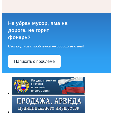
Не убран мусор, яма на
дороге, не горит
фонарь?
Столкнулись с проблемой — сообщите о ней!
Написать о проблеме