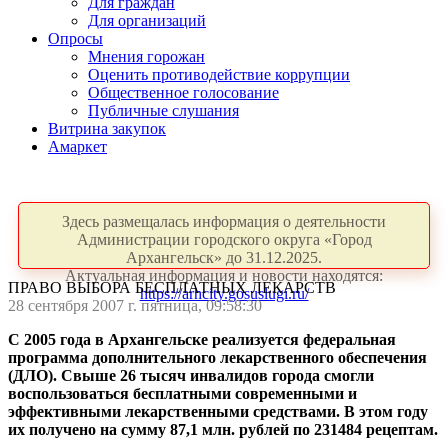
Для граждан
Для организаций
Опросы
Мнения горожан
Оценить противодействие коррупции
Общественное голосование
Публичные слушания
Витрина закупок
Амаркет
Здесь размещалась информация о деятельности
Администрации городского округа «Город
Архангельск» до 31.12.2025.
Актуальная информация и новости находятся:
ПРАВО ВЫБОРА БЕСПЛАТНЫХ ЛЕКАРСТВ
https://arhcity.gosuslugi.ru/
28 сентября 2007 г. пятница, 09:58:30
С 2005 года в Архангельске реализуется федеральная
программа дополнительного лекарственного обеспечения
(ДЛО). Свыше 26 тысяч инвалидов города смогли
воспользоваться бесплатными современными и
эффективными лекарственными средствами. В этом году
их получено на сумму 87,1 млн. рублей по 231484 рецептам.