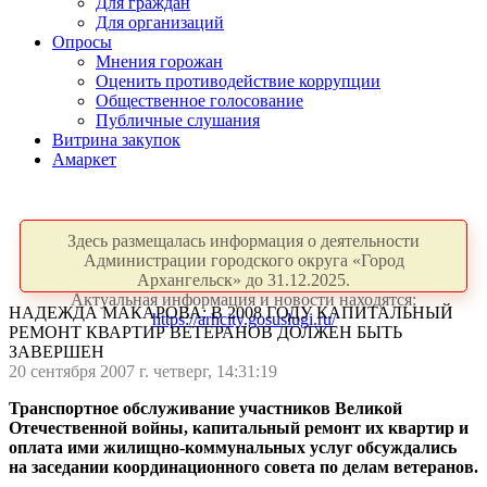
Для граждан
Для организаций
Опросы
Мнения горожан
Оценить противодействие коррупции
Общественное голосование
Публичные слушания
Витрина закупок
Амаркет
Здесь размещалась информация о деятельности
Администрации городского округа «Город
Архангельск» до 31.12.2025.
Актуальная информация и новости находятся:
НАДЕЖДА МАКАРОВА: В 2008 ГОДУ КАПИТАЛЬНЫЙ
https://arhcity.gosuslugi.ru/
РЕМОНТ КВАРТИР ВЕТЕРАНОВ ДОЛЖЕН БЫТЬ
ЗАВЕРШЕН
20 сентября 2007 г. четверг, 14:31:19
Транспортное обслуживание участников Великой
Отечественной войны, капитальный ремонт их квартир и
оплата ими жилищно-коммунальных услуг обсуждались
на заседании координационного совета по делам ветеранов.