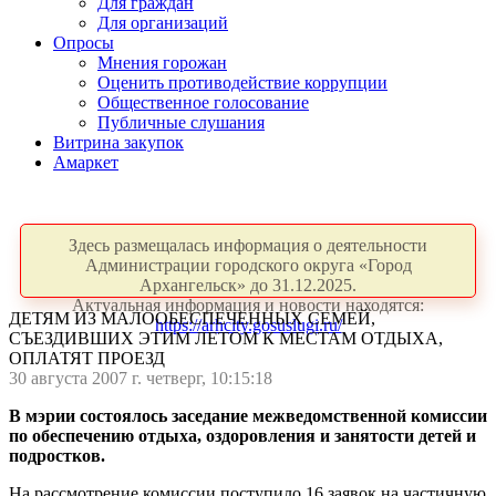
Для граждан
Для организаций
Опросы
Мнения горожан
Оценить противодействие коррупции
Общественное голосование
Публичные слушания
Витрина закупок
Амаркет
Здесь размещалась информация о деятельности
Администрации городского округа «Город
Архангельск» до 31.12.2025.
Актуальная информация и новости находятся:
ДЕТЯМ ИЗ МАЛООБЕСПЕЧЕННЫХ СЕМЕЙ,
https://arhcity.gosuslugi.ru/
СЪЕЗДИВШИХ ЭТИМ ЛЕТОМ К МЕСТАМ ОТДЫХА,
ОПЛАТЯТ ПРОЕЗД
30 августа 2007 г. четверг, 10:15:18
В мэрии состоялось заседание межведомственной комиссии
по обеспечению отдыха, оздоровления и занятости детей и
подростков.
На рассмотрение комиссии поступило 16 заявок на частичную