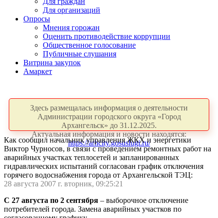
Для граждан
Для организаций
Опросы
Мнения горожан
Оценить противодействие коррупции
Общественное голосование
Публичные слушания
Витрина закупок
Амаркет
Здесь размещалась информация о деятельности
Администрации городского округа «Город
Архангельск» до 31.12.2025.
Актуальная информация и новости находятся:
Как сообщил начальник управления ЖКХ и энергетики
https://arhcity.gosuslugi.ru/
Виктор Чурносов, в связи с проведением ремонтных работ на
аварийных участках теплосетей и запланированных
гидравлических испытаний согласован график отключения
горячего водоснабжения города от Архангельской ТЭЦ:
28 августа 2007 г. вторник, 09:25:21
С
27 августа по 2 сентября
– выборочное отключение
потребителей города. Замена аварийных участков по
согласованному графику.