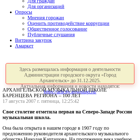
Для граждан
Для организаций
Опросы
Мнения горожан
Оценить противодействие коррупции
Общественное голосование
Публичные слушания
Витрина закупок
Амаркет
Здесь размещалась информация о деятельности
Администрации городского округа «Город
Архангельск» до 31.12.2025.
Актуальная информация и новости находятся:
АРХАНГЕЛЬСКОЙ МУЗЫКАЛЬНОЙ ШКОЛЕ
https://arhcity.gosuslugi.ru/
БАРЕНЦЕВА РЕГИОНА – 100 ЛЕТ
17 августа 2007 г. пятница, 12:25:42
Свое столетие отметила первая на Северо-Западе России
музыкальная школа.
Она была открыта в нашем городе в 1907 году по
предложению руководителя архангельского музыкального
общества Николая Карташова. На протяжении века учебное