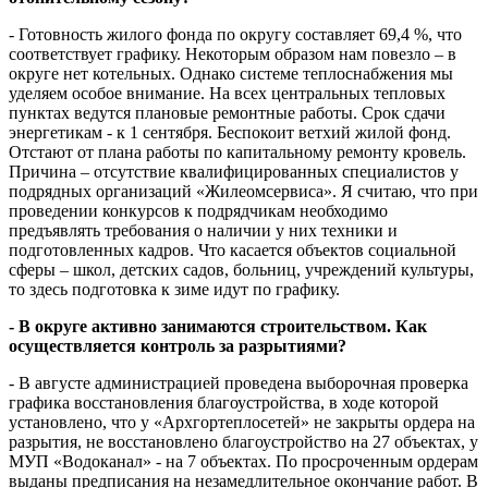
- Готовность жилого фонда по округу составляет 69,4 %, что
соответствует графику. Некоторым образом нам повезло – в
округе нет котельных. Однако системе теплоснабжения мы
уделяем особое внимание. На всех центральных тепловых
пунктах ведутся плановые ремонтные работы. Срок сдачи
энергетикам - к 1 сентября. Беспокоит ветхий жилой фонд.
Отстают от плана работы по капитальному ремонту кровель.
Причина – отсутствие квалифицированных специалистов у
подрядных организаций «Жилеомсервиса». Я считаю, что при
проведении конкурсов к подрядчикам необходимо
предъявлять требования о наличии у них техники и
подготовленных кадров. Что касается объектов социальной
сферы – школ, детских садов, больниц, учреждений культуры,
то здесь подготовка к зиме идут по графику.
- В округе активно занимаются строительством. Как
осуществляется контроль за разрытиями?
- В августе администрацией проведена выборочная проверка
графика восстановления благоустройства, в ходе которой
установлено, что у «Архгортеплосетей» не закрыты ордера на
разрытия, не восстановлено благоустройство на 27 объектах, у
МУП «Водоканал» - на 7 объектах. По просроченным ордерам
выданы предписания на незамедлительное окончание работ. В