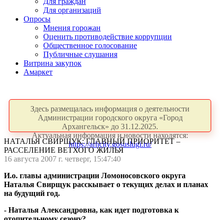
Для граждан
Для организаций
Опросы
Мнения горожан
Оценить противодействие коррупции
Общественное голосование
Публичные слушания
Витрина закупок
Амаркет
Здесь размещалась информация о деятельности
Администрации городского округа «Город
Архангельск» до 31.12.2025.
Актуальная информация и новости находятся:
НАТАЛЬЯ СВИРЩУК: ГЛАВНЫЙ ПРИОРИТЕТ –
https://arhcity.gosuslugi.ru/
РАССЕЛЕНИЕ ВЕТХОГО ЖИЛЬЯ
16 августа 2007 г. четверг, 15:47:40
И.о. главы администрации Ломоносовского округа
Наталья Свирщук расскывает о текущих делах и планах
на будущий год.
- Наталья Александровна, как идет подготовка к
отопительному сезону?