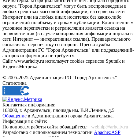
Все материалы официального Интернет-портала городского
округа "Город Архангельск" могут быть воспроизведены в
любых средствах массовой информации, на серверах сети
Интернет или на любых иных носителях без каких-либо
ограничений по объему и срокам публикации. Единственным
условием перепечатки и ретрансляции является ссылка на
первоисточник (в случае копирования информации портала в
сети Интернет — интерактивная ссылка). Предварительного
согласия на перепечатку со стороны Пресс-службы
Администрации ГО "Город Архангельск" или подразделений-
авторов информации не требуется.
Сайт www.arhcity.ru использует cookies сервисов Sputnik и
Яндекс.Метрика
© 2005-2025 Администрация ГО "Город Архангельск"
Статистика
Контактная информация:
163000, г. Архангельск, площадь им. В.И.Ленина, д.5
Обращение
в Администрацию города Архангельска.
Информация о сайте:
По вопросам работы сайта обращайтесь:
_webhlp@arhcity.ru_
Разработано с использованием технологии
Apache::ASP