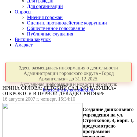
Для граждан
Для организаций
Опросы
Мнения горожан
Оценить противодействие коррупции
Общественное голосование
Публичные слушания
Витрина закупок
Амаркет
Здесь размещалась информация о деятельности
Администрации городского округа «Город
Архангельск» до 31.12.2025.
Актуальная информация и новости находятся:
ИРИНА ОРЛОВА: ДЕТСКИЙ САД «ЖУРАВУШКА»
https://arhcity.gosuslugi.ru/
ОТКРОЕТСЯ В ПЕРВОЙ ДЕКАДЕ СЕНТЯБРЯ
16 августа 2007 г. четверг, 15:34:10
Создание дошкольного
учреждения на ул.
Стрелковой, 4, корп. 1,
предусмотрено
программой
социально-