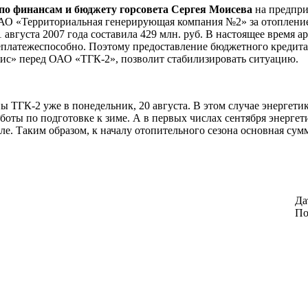
 по финансам и бюджету горсовета Сергея Моисева
на предпри
ОАО «Территориальная генерирующая компания №2» за отоплени
густа 2007 года составила 429 млн. руб. В настоящее время ар
еплатежеспособно. Поэтому предоставление бюджетного кредита 
с» перед ОАО «ТГК-2», позволит стабилизировать ситуацию.
ы ТГК-2 уже в понедельник, 20 августа. В этом случае энергет
ты по подготовке к зиме. А в первых числах сентября энергет
юле. Таким образом, к началу отопительного сезона основная су
Да
По