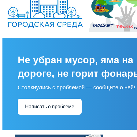
Не убран мусор, яма на
дороге, не горит фонар
Столкнулись с проблемой — сообщите о ней!
Написать о проблеме