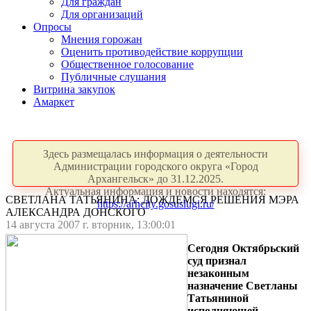
Для граждан
Для организаций
Опросы
Мнения горожан
Оценить противодействие коррупции
Общественное голосование
Публичные слушания
Витрина закупок
Амаркет
Здесь размещалась информация о деятельности
Администрации городского округа «Город
Архангельск» до 31.12.2025.
Актуальная информация и новости находятся:
СВЕТЛАНА ТАТЬЯНИНА: ДОЖДЕМСЯ РЕШЕНИЯ МЭРА
https://arhcity.gosuslugi.ru/
АЛЕКСАНДРА ДОНСКОГО
14 августа 2007 г. вторник, 13:00:01
Сегодня Октябрьский
суд признал
незаконным
назначение Светланы
Татьяниной
исполняющей