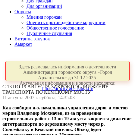
Для граждан
Для организаций
Опросы
Мнения горожан
Оценить противодействие коррупции
Общественное голосование
Публичные слушания
Витрина закупок
Амаркет
Здесь размещалась информация о деятельности
Администрации городского округа «Город
Архангельск» до 31.12.2025.
Актуальная информация и новости находятся:
С 13 ПО 19 АВГУСТА ЗАКРОЕТСЯ ДВИЖЕНИЕ
https://arhcity.gosuslugi.ru/
ТРАНСПОРТА ПО КЕМСКОМУ МОСТУ
11 августа 2007 г. суббота, 14:35:03
Как сообщил и.о. начальника управления дорог и мостов
мэрии Владимир Мохначев, из-за проведения
строительных работ с 13 по 19 августа закроется движение
автотранспорта по деревянному мосту через р.
Соломбалку в Кемский поселок. Объезд будет
осуществляться через ул. Мостовую.