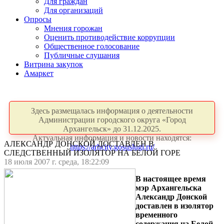
Для граждан
Для организаций
Опросы
Мнения горожан
Оценить противодействие коррупции
Общественное голосование
Публичные слушания
Витрина закупок
Амаркет
Здесь размещалась информация о деятельности
Администрации городского округа «Город
Архангельск» до 31.12.2025.
Актуальная информация и новости находятся:
АЛЕКСАНДР ДОНСКОЙ ДОСТАВЛЕН В
https://arhcity.gosuslugi.ru/
СЛЕДСТВЕННЫЙ ИЗОЛЯТОР НА БЕЛОЙ ГОРЕ
18 июля 2007 г. среда, 18:22:09
В настоящее время
мэр Архангельска
Александр Донской
доставлен в изолятор
временного
содержания на Белой