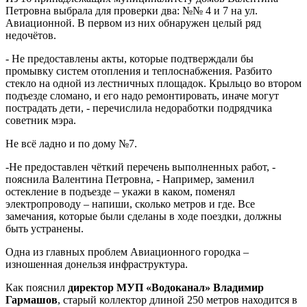
Петровна выбрала для проверки два: №№ 4 и 7 на ул.
Авиационной. В первом из них обнаружен целый ряд
недочётов.
- Не предоставлены акты, которые подтверждали бы
промывку систем отопления и теплоснабжения. Разбито
стекло на одной из лестничных площадок. Крыльцо во втором
подъезде сломано, и его надо ремонтировать, иначе могут
пострадать дети, - перечислила недоработки подрядчика
советник мэра.
Не всё ладно и по дому №7.
-Не предоставлен чёткий перечень выполненных работ, -
пояснила Валентина Петровна, - Например, заменил
остекление в подъезде – укажи в каком, поменял
электропроводу – напиши, сколько метров и где. Все
замечания, которые были сделаны в ходе поездки, должны
быть устранены.
Одна из главных проблем Авиационного городка –
изношенная донельзя инфраструктура.
Как пояснил
директор МУП «Водоканал» Владимир
Гармашов
, старый коллектор длиной 250 метров находится в