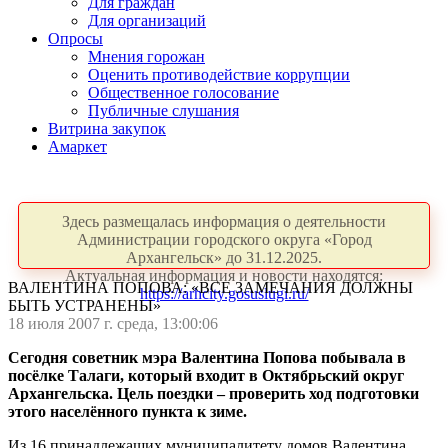
Для граждан
Для организаций
Опросы
Мнения горожан
Оценить противодействие коррупции
Общественное голосование
Публичные слушания
Витрина закупок
Амаркет
Здесь размещалась информация о деятельности
Администрации городского округа «Город
Архангельск» до 31.12.2025.
Актуальная информация и новости находятся:
ВАЛЕНТИНА ПОПОВА: «ВСЕ ЗАМЕЧАНИЯ ДОЛЖНЫ
https://arhcity.gosuslugi.ru/
БЫТЬ УСТРАНЕНЫ»
18 июля 2007 г. среда, 13:00:06
Сегодня советник мэра Валентина Попова побывала в
посёлке Талаги, который входит в Октябрьский округ
Архангельска. Цель поездки – проверить ход подготовки
этого населённого пункта к зиме.
Из 16 принадлежащих муниципалитету домов Валентина