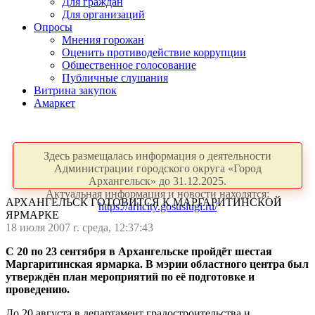
Для граждан
Для организаций
Опросы
Мнения горожан
Оценить противодействие коррупции
Общественное голосование
Публичные слушания
Витрина закупок
Амаркет
Здесь размещалась информация о деятельности
Администрации городского округа «Город
Архангельск» до 31.12.2025.
Актуальная информация и новости находятся:
АРХАНГЕЛЬСК ГОТОВИТСЯ К МАРГАРИТИНСКОЙ
https://arhcity.gosuslugi.ru/
ЯРМАРКЕ
18 июля 2007 г. среда, 12:37:43
С 20 по 23 сентября в Архангельске пройдёт шестая
Маргаритинская ярмарка. В мэрии областного центра был
утверждён план мероприятий по её подготовке и
проведению.
До 20 августа в департамент градостроительства и