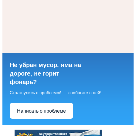
Не убран мусор, яма на
дороге, не горит
фонарь?
Столкнулись с проблемой — сообщите о ней!
Написать о проблеме