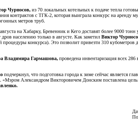
тор Чурносов,
из 70 локальных котельных к подаче тепла готов
ания контрактов с ТГК-2, которая выиграла конкурс на аренду 
гонных метров труб.
5 августа на Хабарку, Бревенник и Кего доставят более 9000 то
 дров населению только в августе. Как заметил
Виктор Чурнос
 процедуры конкурса). Это позволит привезти 310 кубометров 
ра Владимира Гармашова,
проведена инвентаризация всех 286 
ко
подчеркнул, что подготовка города к зиме сейчас является гл
и. «Мэром Александром Викторовичем Донским поставлена цель:
вленко.
Да
По