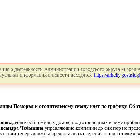
ция о деятельности Администрации городского округа «Город А
туальная информация и новости находятся:
https://arhcity.gosuslugi
лицы Поморья к отопительному сезону идет по графику. Об 
онова,
количество жилых домов, подготовленных к зиме приближа
ександра Чебыкина
управляющие компании до сих пор не пред
пании теперь должны предоставлять сведения о подготовке к з