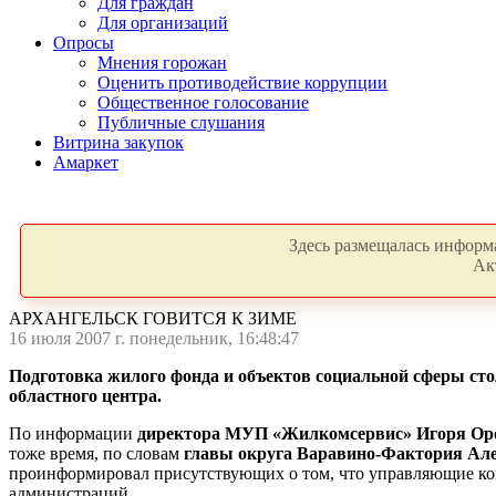
Для граждан
Для организаций
Опросы
Мнения горожан
Оценить противодействие коррупции
Общественное голосование
Публичные слушания
Витрина закупок
Амаркет
Здесь размещалась информа
Ак
АРХАНГЕЛЬСК ГОВИТСЯ К ЗИМЕ
16 июля 2007 г. понедельник, 16:48:47
Подготовка жилого фонда и объектов социальной сферы сто
областного центра.
По информации
директора МУП «Жилкомсервис» Игоря Ор
тоже время, по словам
главы округа Варавино-Фактория Ал
проинформировал присутствующих о том, что управляющие ком
администраций.