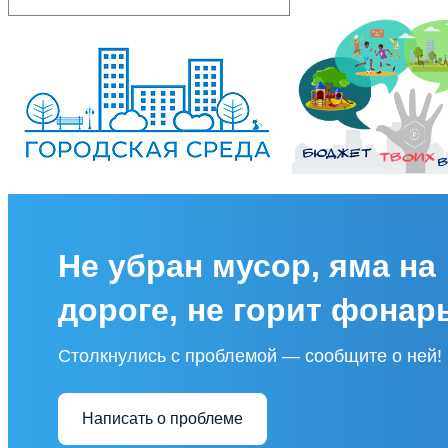
Не убран мусор, яма на
дороге, не горит фонар
Столкнулись с проблемой — сообщите о ней!
Написать о проблеме