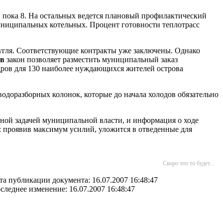
ы пока 8. На остальных ведется плановый профилактический
муниципальных котельных. Процент готовности теплотрасс
нн угля. Соответствующие контракты уже заключены. Однако
ов
закон позволяет разместить муниципальный заказ
дров для 130 наиболее нуждающихся жителей острова
водоразборных колонок, которые до начала холодов обязательно
авной задачей муниципальной власти, и информация о ходе
 проявив максимум усилий, уложится в отведенные для
Скоро что то будет...
та публикации документа: 16.07.2007 16:48:47
следнее изменение: 16.07.2007 16:48:47