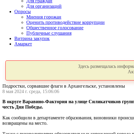
Для граждан
Для организаций
Опросы
Мнения горожан
Оценить противодействие коррупции
Общественное голосование
Публичные слушания
Витрина закупок
Амаркет
Здесь размещалась информа
Ак
Подростки, сорвавшие флаги в Архангельске, установлены
8 мая 2024 г. среда, 15:06:06
В округе Варавино-Фактория на улице Силикатчиков группа
честь Дня Победы.
Как сообщили в департаменте образования, виновники происше
возвращены на место.
Также с руководителями образовательных учреждений города п