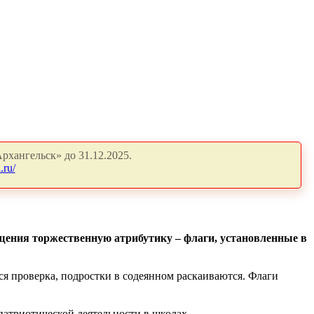
рхангельск» до 31.12.2025.
.ru/
щения торжественную атрибутику – флаги, установленные в
я проверка, подростки в содеянном раскаиваются. Флаги
патриотической деятельности в школах.