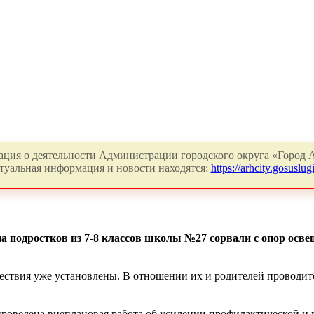
ция о деятельности Администрации городского округа «Город А
туальная информация и новости находятся:
https://arhcity.gosuslugi
 подростков из 7-8 классов школы №27 сорвали с опор осве
ствия уже установлены. В отношении их и родителей проводитс
роведена внеплановая работа об усилении профилактической и 