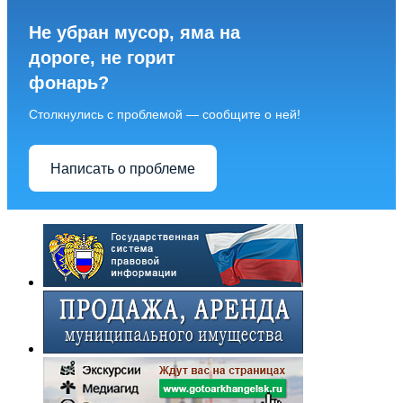
Не убран мусор, яма на
дороге, не горит
фонарь?
Столкнулись с проблемой — сообщите о ней!
Написать о проблеме