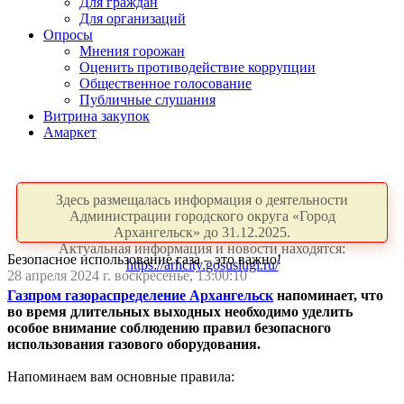
Для граждан
Для организаций
Опросы
Мнения горожан
Оценить противодействие коррупции
Общественное голосование
Публичные слушания
Витрина закупок
Амаркет
Здесь размещалась информация о деятельности
Администрации городского округа «Город
Архангельск» до 31.12.2025.
Актуальная информация и новости находятся:
Безопасное использование газа – это важно!
https://arhcity.gosuslugi.ru/
28 апреля 2024 г. воскресенье, 13:00:10
Газпром газораспределение Архангельск
напоминает, что
во время длительных выходных необходимо уделить
особое внимание
соблюдению правил безопасного
использования газового оборудования.
Напоминаем вам основные правила: