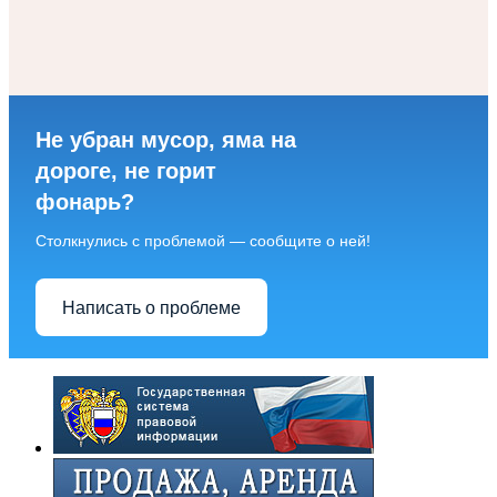
Не убран мусор, яма на
дороге, не горит
фонарь?
Столкнулись с проблемой — сообщите о ней!
Написать о проблеме