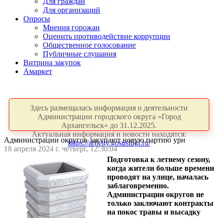
Для граждан
Для организаций
Опросы
Мнения горожан
Оценить противодействие коррупции
Общественное голосование
Публичные слушания
Витрина закупок
Амаркет
Здесь размещалась информация о деятельности
Администрации городского округа «Город
Архангельск» до 31.12.2025.
Актуальная информация и новости находятся:
Администрации округов закупают новую партию урн
https://arhcity.gosuslugi.ru/
18 апреля 2024 г. четверг, 12:30:04
Подготовка к летнему сезону,
когда жители больше времени
проводят на улице, началась
заблаговременно.
Администрации округов не
только заключают контракты
на покос травы и высадку