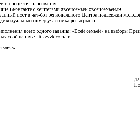
ей в процессе голосования
анице Вконтакте с хештегами #всейсемьей #всейсемьей29
ованный пост в чат-бот регионального Центра поддержки молодой
индивидуальный номер участника розыгрыша
полнения всего одного задания: «Всей семьей» на выборы През
ых сообщениях: https://vk.com/im
 здесь:
Да
По