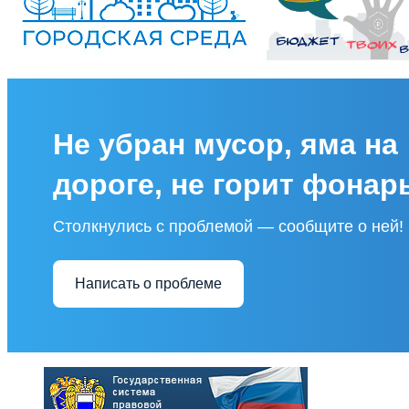
Не убран мусор, яма на
дороге, не горит фонар
Столкнулись с проблемой — сообщите о ней!
Написать о проблеме