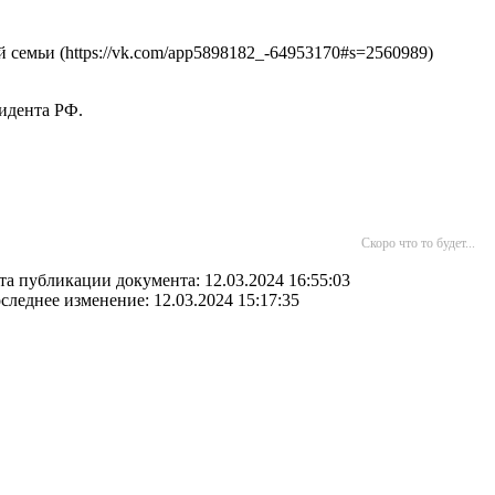
 семьи (https://vk.com/app5898182_-64953170#s=2560989)
идента РФ.
Скоро что то будет...
та публикации документа: 12.03.2024 16:55:03
следнее изменение: 12.03.2024 15:17:35