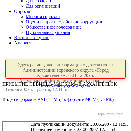
Для граждан
Для организаций
Опросы
Мнения горожан
Оценить противодействие коррупции
Общественное голосование
Публичные слушания
Витрина закупок
Амаркет
Здесь размещалась информация о деятельности
Администрации городского округа «Город
Архангельск» до 31.12.2025.
Актуальная информация и новости находятся:
ПРИБЫТИЕ ПЕВИЦЫ «MAKSИM» В АРХАНГЕЛЬСК
https://arhcity.gosuslugi.ru/
23 июня 2007 г. суббота, 12:11:53
Видео
в формате AVI (11 Мб)
,
в формате MOV (1,5 Мб)
Скоро что то будет...
Дата публикации документа: 23.06.2007 12:11:53
Последнее изменение: 23.06.2007 12:11:53