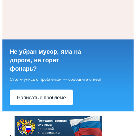
Не убран мусор, яма на
дороге, не горит
фонарь?
Столкнулись с проблемой — сообщите о ней!
Написать о проблеме