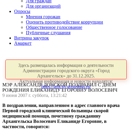
Для граждан
Для организаций
Опросы
Мнения горожан
Оценить противодействие коррупции
Общественное голосование
Публичные слушания
Витрина закупок
Амаркет
Здесь размещалась информация о деятельности
Администрации городского округа «Город
Архангельск» до 31.12.2025.
Актуальная информация и новости находятся:
МЭР АЛЕКСАНДР ДОНСКОЙ ПОЗДРАВИЛ С ДНЕМ
https://arhcity.gosuslugi.ru/
РОЖДЕНИЯ ЕЛИКАНИДУ ЕГОРОВНУ ВОЛОСЕВИЧ
9 июня 2007 г. суббота, 13:21:42
В поздравлении, направленном в адрес главного врача
Первой городской клинической больницы скорой
медицинской помощи, почетному гражданину
Архангельска Волосевич Еликаниде Егоровне, в
частности, говорится: