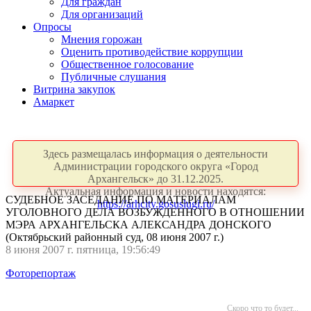
Для граждан
Для организаций
Опросы
Мнения горожан
Оценить противодействие коррупции
Общественное голосование
Публичные слушания
Витрина закупок
Амаркет
Здесь размещалась информация о деятельности
Администрации городского округа «Город
Архангельск» до 31.12.2025.
Актуальная информация и новости находятся:
СУДЕБНОЕ ЗАСЕДАНИЕ ПО МАТЕРИАЛАМ
https://arhcity.gosuslugi.ru/
УГОЛОВНОГО ДЕЛА ВОЗБУЖДЕННОГО В ОТНОШЕНИИ
МЭРА АРХАНГЕЛЬСКА АЛЕКСАНДРА ДОНСКОГО
(Октябрьский районный суд, 08 июня 2007 г.)
8 июня 2007 г. пятница, 19:56:49
Фоторепортаж
Скоро что то будет...