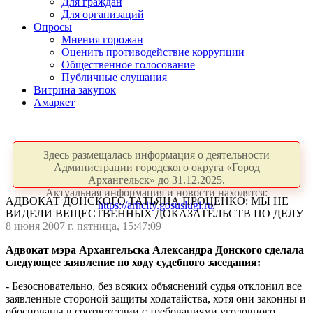
Для граждан
Для организаций
Опросы
Мнения горожан
Оценить противодействие коррупции
Общественное голосование
Публичные слушания
Витрина закупок
Амаркет
Здесь размещалась информация о деятельности
Администрации городского округа «Город
Архангельск» до 31.12.2025.
Актуальная информация и новости находятся:
АДВОКАТ ДОНСКОГО ТАТЬЯНА ПРОЦЕНКО: МЫ НЕ
https://arhcity.gosuslugi.ru/
ВИДЕЛИ ВЕЩЕСТВЕННЫХ ДОКАЗАТЕЛЬСТВ ПО ДЕЛУ
8 июня 2007 г. пятница, 15:47:09
Адвокат мэра Архангельска Александра Донского сделала
следующее заявление по ходу судебного заседания:
- Безосновательно, без всяких объяснений судья отклонил все
заявленные стороной защиты ходатайства, хотя они законны и
обоснованы в соответствии с требованиями уголовного