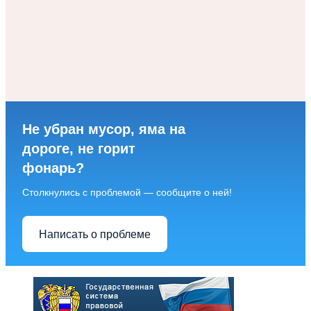
Не убран мусор, яма на
дороге, не горит
фонарь?
Столкнулись с проблемой — сообщите о ней!
Написать о проблеме