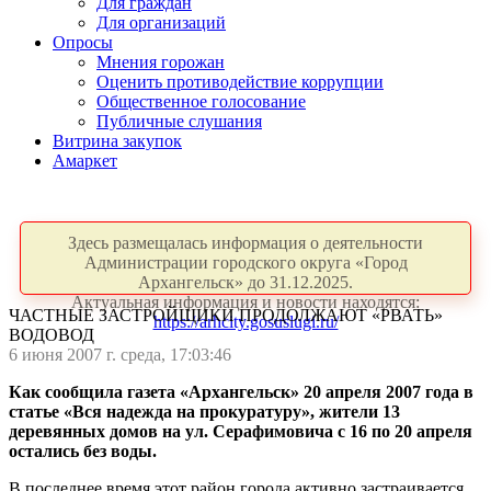
Для граждан
Для организаций
Опросы
Мнения горожан
Оценить противодействие коррупции
Общественное голосование
Публичные слушания
Витрина закупок
Амаркет
Здесь размещалась информация о деятельности
Администрации городского округа «Город
Архангельск» до 31.12.2025.
Актуальная информация и новости находятся:
ЧАСТНЫЕ ЗАСТРОЙЩИКИ ПРОДОЛЖАЮТ «РВАТЬ»
https://arhcity.gosuslugi.ru/
ВОДОВОД
6 июня 2007 г. среда, 17:03:46
Как сообщила газета «Архангельск» 20 апреля 2007 года в
статье «Вся надежда на прокуратуру», жители 13
деревянных домов на ул. Серафимовича с 16 по 20 апреля
остались без воды.
В последнее время этот район города активно застраивается.