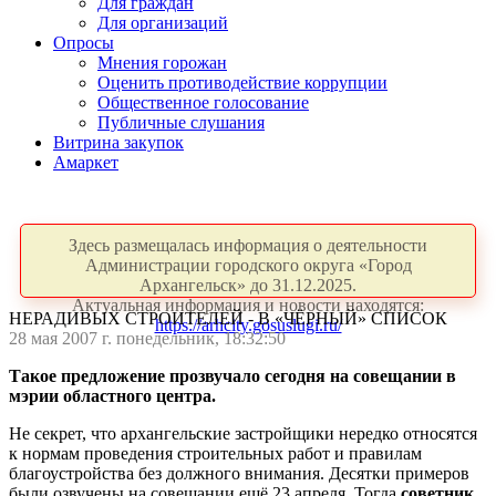
Для граждан
Для организаций
Опросы
Мнения горожан
Оценить противодействие коррупции
Общественное голосование
Публичные слушания
Витрина закупок
Амаркет
Здесь размещалась информация о деятельности
Администрации городского округа «Город
Архангельск» до 31.12.2025.
Актуальная информация и новости находятся:
НЕРАДИВЫХ СТРОИТЕЛЕЙ - В «ЧЁРНЫЙ» СПИСОК
https://arhcity.gosuslugi.ru/
28 мая 2007 г. понедельник, 18:32:50
Такое предложение прозвучало сегодня на совещании в
мэрии областного центра.
Не секрет, что архангельские застройщики нередко относятся
к нормам проведения строительных работ и правилам
благоустройства без должного внимания. Десятки примеров
были озвучены на совещании ещё 23 апреля. Тогда
советник