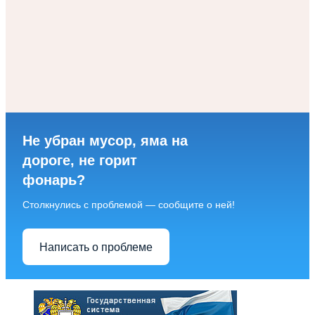
Не убран мусор, яма на
дороге, не горит
фонарь?
Столкнулись с проблемой — сообщите о ней!
Написать о проблеме