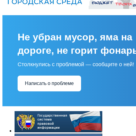
Не убран мусор, яма на
дороге, не горит фонар
Столкнулись с проблемой — сообщите о ней!
Написать о проблеме