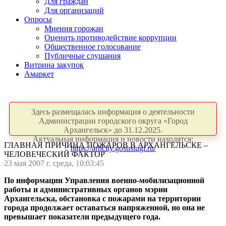
Для граждан
Для организаций
Опросы
Мнения горожан
Оценить противодействие коррупции
Общественное голосование
Публичные слушания
Витрина закупок
Амаркет
Здесь размещалась информация о деятельности
Администрации городского округа «Город
Архангельск» до 31.12.2025.
Актуальная информация и новости находятся:
ГЛАВНАЯ ПРИЧИНА ПОЖАРОВ В АРХАНГЕЛЬСКЕ –
https://arhcity.gosuslugi.ru/
ЧЕЛОВЕЧЕСКИЙ ФАКТОР
23 мая 2007 г. среда, 10:03:45
По информации Управления военно-мобилизационной
работы и административных органов мэрии
Архангельска, обстановка с пожарами на территории
города продолжает оставаться напряженной, но она не
превышает показатели предыдущего года.