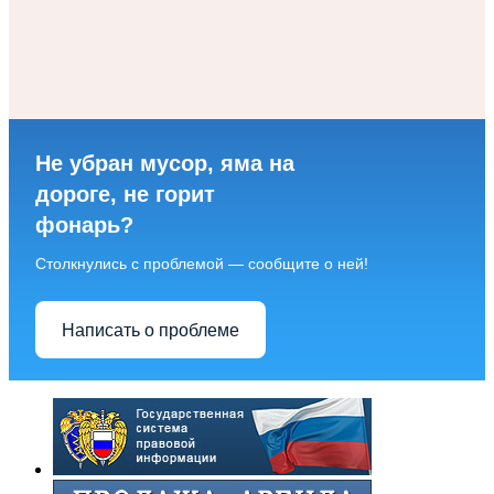
Не убран мусор, яма на
дороге, не горит
фонарь?
Столкнулись с проблемой — сообщите о ней!
Написать о проблеме