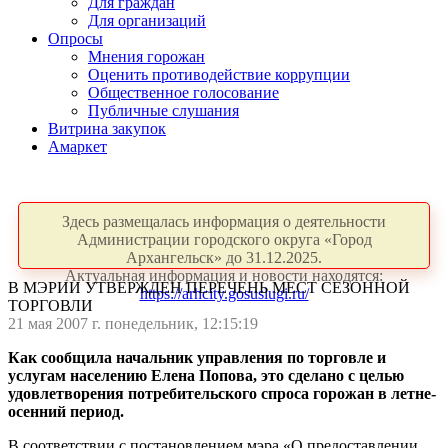
Для граждан
Для организаций
Опросы
Мнения горожан
Оценить противодействие коррупции
Общественное голосование
Публичные слушания
Витрина закупок
Амаркет
Здесь размещалась информация о деятельности
Администрации городского округа «Город
Архангельск» до 31.12.2025.
Актуальная информация и новости находятся:
В МЭРИИ УТВЕРЖДЕН ПЕРЕЧЕНЬ МЕСТ СЕЗОННОЙ
https://arhcity.gosuslugi.ru/
ТОРГОВЛИ
21 мая 2007 г. понедельник, 12:15:19
Как сообщила начальник управления по торговле и
услугам населению Елена Попова, это сделано с целью
удовлетворения
потребительского спроса горожан в летне-
осенний период.
В соответствии с постановлением мэра «О предоставлении