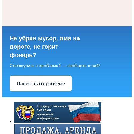
Не убран мусор, яма на
дороге, не горит
фонарь?
Столкнулись с проблемой — сообщите о ней!
Написать о проблеме