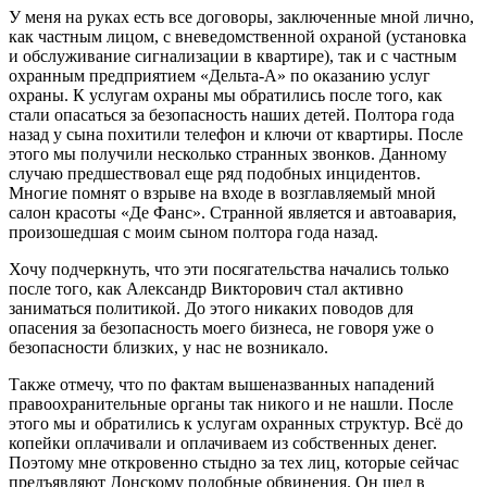
У меня на руках есть все договоры, заключенные мной лично,
как частным лицом, с вневедомственной охраной (установка
и обслуживание сигнализации в квартире), так и с частным
охранным предприятием «Дельта-А» по оказанию услуг
охраны. К услугам охраны мы обратились после того, как
стали опасаться за безопасность наших детей. Полтора года
назад у сына похитили телефон и ключи от квартиры. После
этого мы получили несколько странных звонков. Данному
случаю предшествовал еще ряд подобных инцидентов.
Многие помнят о взрыве на входе в возглавляемый мной
салон красоты «Де Фанс». Странной является и автоавария,
произошедшая с моим сыном полтора года назад.
Хочу подчеркнуть, что эти посягательства начались только
после того, как Александр Викторович стал активно
заниматься политикой. До этого никаких поводов для
опасения за безопасность моего бизнеса, не говоря уже о
безопасности близких, у нас не возникало.
Также отмечу, что по фактам вышеназванных нападений
правоохранительные органы так никого и не нашли. После
этого мы и обратились к услугам охранных структур. Всё до
копейки оплачивали и оплачиваем из собственных денег.
Поэтому мне откровенно стыдно за тех лиц, которые сейчас
предъявляют Донскому подобные обвинения. Он шел в