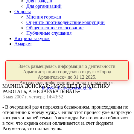
Для граждан
Для организаций
Опросы
Мнения горожан
Оценить противодействие коррупции
Общественное голосование
Публичные слушания
Витрина закупок
Амаркет
Здесь размещалась информация о деятельности
Администрации городского округа «Город
Архангельск» до 31.12.2025.
Актуальная информация и новости находятся:
МАРИНА ДОНСКАЯ: «МУЖ ШЕЛ В ПОЛИТИКУ
https://arhcity.gosuslugi.ru/
РАБОТАТЬ, А НЕ ЗАРАБАТЫВАТЬ»
3 мая 2007 г. четверг, 14:43:52
- В очередной раз я поражена беззаконием, происходящим по
отношению к моему мужу. Сейчас этот процесс уже напрямую
коснулся и нашей семьи. Александра Викторовича обвиняют
в том, что охрана семьи оплачивается за счет бюджета.
Разумеется, это полная чушь.