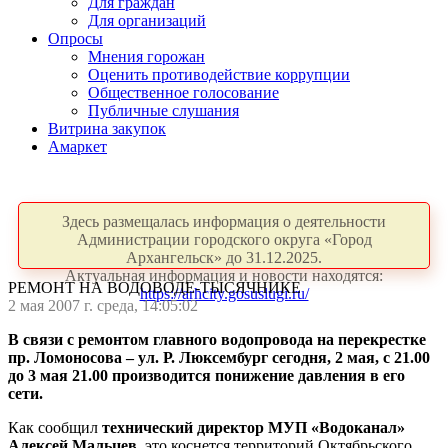
Для граждан
Для организаций
Опросы
Мнения горожан
Оценить противодействие коррупции
Общественное голосование
Публичные слушания
Витрина закупок
Амаркет
Здесь размещалась информация о деятельности
Администрации городского округа «Город
Архангельск» до 31.12.2025.
Актуальная информация и новости находятся:
РЕМОНТ НА ВОДОВОДЕ-ТЫСЯЧНИКЕ
https://arhcity.gosuslugi.ru/
2 мая 2007 г. среда, 14:05:02
В связи с ремонтом главного водопровода на перекрестке
пр. Ломоносова – ул. Р. Люксембург сегодня, 2 мая, с 21.00
до 3 мая 21.00 производится понижение давления в его
сети.
Как сообщил
технический директор МУП «Водоканал»
Алексей Мальцев
, это коснется территорий Октябрьского