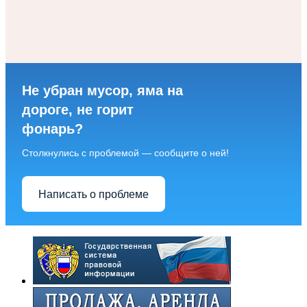
Не убран мусор, яма на
дороге, не горит
фонарь?
Столкнулись с проблемой — сообщите о ней!
Написать о проблеме