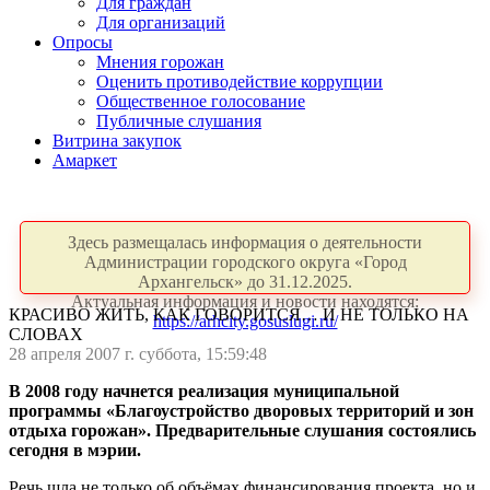
Для граждан
Для организаций
Опросы
Мнения горожан
Оценить противодействие коррупции
Общественное голосование
Публичные слушания
Витрина закупок
Амаркет
Здесь размещалась информация о деятельности
Администрации городского округа «Город
Архангельск» до 31.12.2025.
Актуальная информация и новости находятся:
КРАСИВО ЖИТЬ, КАК ГОВОРИТСЯ… И НЕ ТОЛЬКО НА
https://arhcity.gosuslugi.ru/
СЛОВАХ
28 апреля 2007 г. суббота, 15:59:48
В 2008 году начнется реализация муниципальной
программы «Благоустройство дворовых территорий и зон
отдыха горожан». Предварительные слушания состоялись
сегодня в мэрии.
Речь шла не только об объёмах финансирования проекта, но и