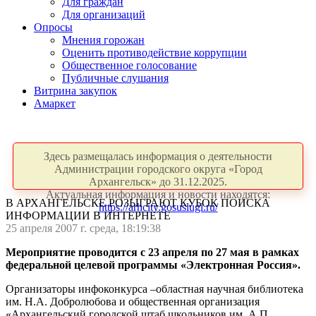
Для граждан
Для организаций
Опросы
Мнения горожан
Оценить противодействие коррупции
Общественное голосование
Публичные слушания
Витрина закупок
Амаркет
Здесь размещалась информация о деятельности
Администрации городского округа «Город
Архангельск» до 31.12.2025.
Актуальная информация и новости находятся:
В АРХАНГЕЛЬСКЕ РОЗЫГРАЮТ КУБОК ПОИСКА
https://arhcity.gosuslugi.ru/
ИНФОРМАЦИИ В ИНТЕРНЕТЕ
25 апреля 2007 г. среда, 18:19:38
Мероприятие проводится с 23 апреля по 27 мая в рамках
федеральной целевой программы «Электронная Россия».
Организаторы инфоконкурса –областная научная библиотека
им. Н.А. Добролюбова и общественная организация
«Архангельский городской штаб школьников им. А.П.