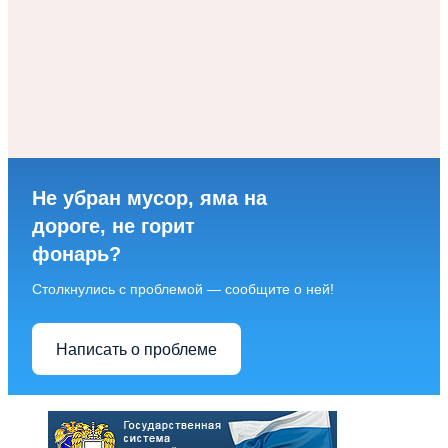
Не убран мусор, яма на
дороге, не горит
фонарь?
Столкнулись с проблемой — сообщите о ней!
Написать о проблеме