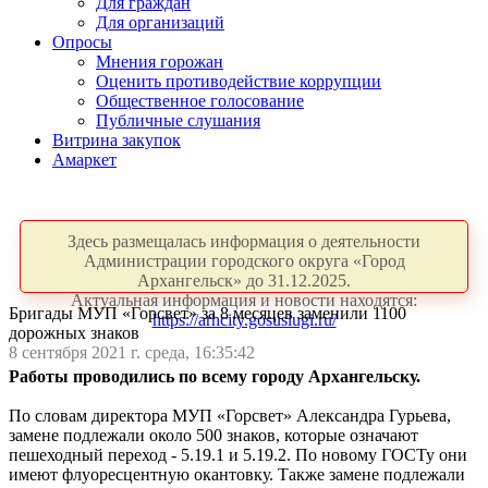
Для граждан
Для организаций
Опросы
Мнения горожан
Оценить противодействие коррупции
Общественное голосование
Публичные слушания
Витрина закупок
Амаркет
Здесь размещалась информация о деятельности
Администрации городского округа «Город
Архангельск» до 31.12.2025.
Актуальная информация и новости находятся:
Бригады МУП «Горсвет» за 8 месяцев заменили 1100
https://arhcity.gosuslugi.ru/
дорожных знаков
8 сентября 2021 г. среда, 16:35:42
Работы проводились по всему городу Архангельску.
По словам директора МУП «Горсвет» Александра Гурьева,
замене подлежали около 500 знаков, которые означают
пешеходный переход - 5.19.1 и 5.19.2. По новому ГОСТу они
имеют флуоресцентную окантовку. Также замене подлежали