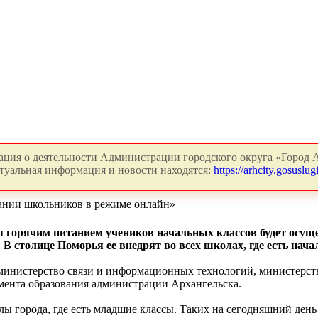
ция о деятельности Администрации городского округа «Город А
туальная информация и новости находятся:
https://arhcity.gosuslugi
ании школьников в режиме онлайн»
ия горячим питанием учеников начальных классов будет осущ
 В столице Поморья ее внедрят во всех школах, где есть нач
 министерство связи и информационных технологий, министерст
мента образования администрации Архангельска.
ы города, где есть младшие классы. Таких на сегодняшний день 