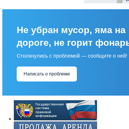
Не убран мусор, яма на
дороге, не горит фонар
Столкнулись с проблемой — сообщите о ней!
Написать о проблеме